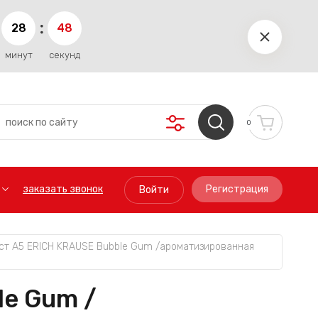
2
8
4
8
минут
секунд
0
заказать звонок
Регистрация
Войти
ст А5 ERICH KRAUSE Bubble Gum /ароматизированная 
le Gum /