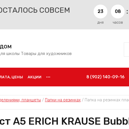
ОСТАЛОСЬ СОВСЕМ
2
3
0
8
дня
часов
 дом
для школы Товары для художников
8 (902) 140-09-16
ЛАТА, ЦЕНЫ
АКЦИИ
•••
тделениями, планшеты
 / 
Папки на резинках
 / 
Папка на резинках пла
ст А5 ERICH KRAUSE Bubb