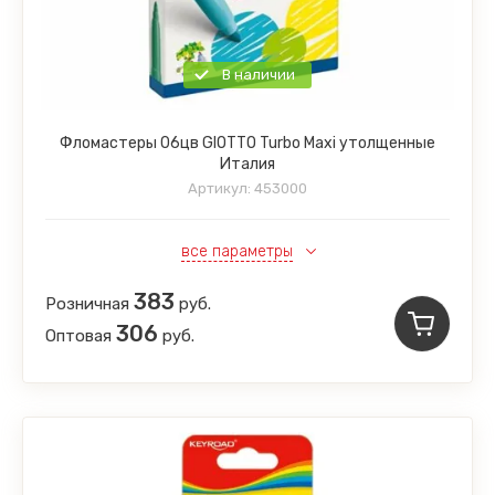
В наличии
Фломастеры 06цв GIOTTO Turbo Maxi утолщенные
Италия
Артикул:
453000
все параметры
383
Розничная
руб.
306
Оптовая
руб.