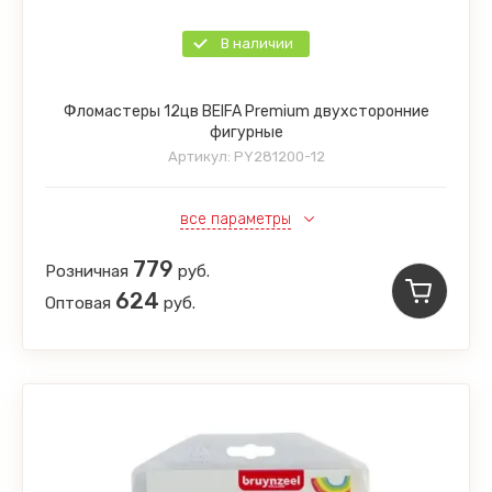
В наличии
Фломастеры 12цв BEIFA Premium двухсторонние
фигурные
Артикул:
PY281200-12
все параметры
779
Розничная
руб.
624
Оптовая
руб.