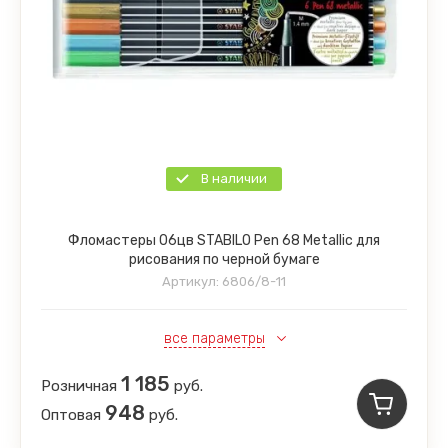
В наличии
Фломастеры 06цв STABILO Pen 68 Metallic для
рисования по черной бумаге
Артикул:
6806/8-11
все параметры
1 185
Розничная
руб.
948
Оптовая
руб.