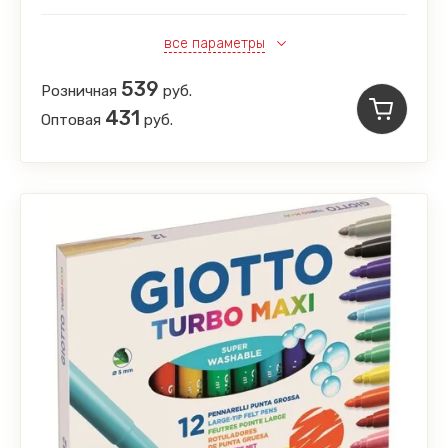
все параметры
539
Розничная
руб.
431
Оптовая
руб.