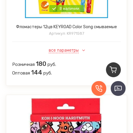
В наличии
Фломастеры 12цв KEYROAD Color Song смываемые
Артикул:
KR971587
все параметры
180
Розничная
руб.
144
Оптовая
руб.