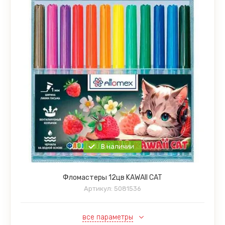
В наличии
Фломастеры 12цв KAWAII CAT
Артикул:
5081536
все параметры